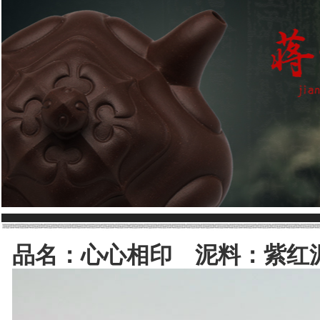
1
2
品名：心心相印 泥料：紫红泥 